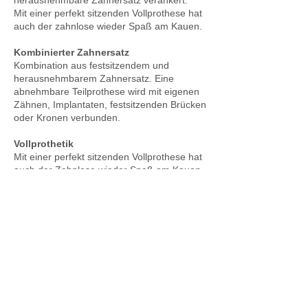
herausnehmbare Zahnersatz verankert.
Mit einer perfekt sitzenden Vollprothese hat
auch der zahnlose wieder Spaß am Kauen.
Kombinierter Zahnersatz
Kombination aus festsitzendem und
herausnehmbarem Zahnersatz. Eine
abnehmbare Teilprothese wird mit eigenen
Zähnen, Implantaten, festsitzenden Brücken
oder Kronen verbunden.
Vollprothetik
Mit einer perfekt sitzenden Vollprothese hat
auch der Zahnlose wieder Spaß am Kauen.
implantatgetragener Zahnersatz
Kronen, Brücken oder Kombinierter
Zahnersatz auf Implantaten sind eine
sichere Lösung bei Zahnverlust.
Zahnersatz made in Germany
Geiz ist geil - billig ist selten gut. Einer
Studie des medizinischen Dienstes der